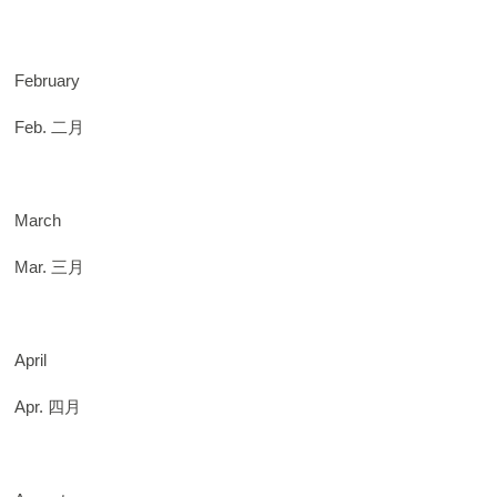
February
Feb. 二月
March
Mar. 三月
April
Apr. 四月