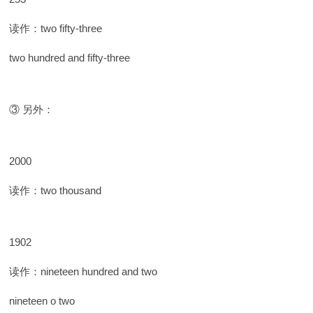
读作：two fifty-three
two hundred and fifty-three
③ 另外：
2000
读作：two thousand
1902
读作：nineteen hundred and two
nineteen o two