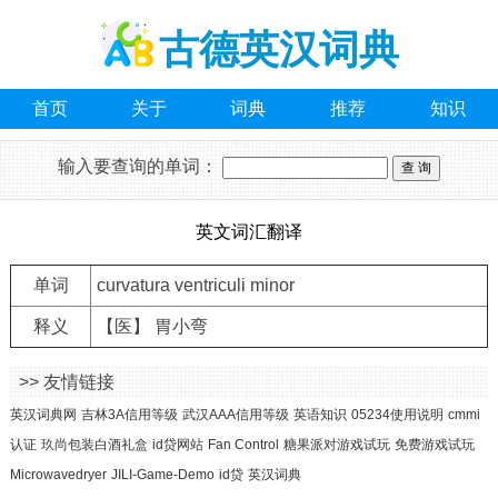
古德英汉词典
首页
关于
词典
推荐
知识
输入要查询的单词：
英文词汇翻译
单词
curvatura ventriculi minor
释义
【医】 胃小弯
>> 友情链接
英汉词典网
吉林3A信用等级
武汉AAA信用等级
英语知识
05234使用说明
cmmi
认证
玖尚包装白酒礼盒
id贷网站
Fan Control
糖果派对游戏试玩
免费游戏试玩
Microwavedryer
JILI-Game-Demo
id贷
英汉词典