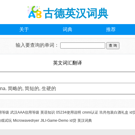
古德英汉词典
关于
词典
推荐
输入要查询的单词：
英文词汇翻译
:t]\na. 简略的, 简短的, 生硬的
用等级
武汉AAA信用等级
英语知识
05234使用说明
cmmi认证
玖尚包装白酒礼盒
id
游戏试玩
Microwavedryer
JILI-Game-Demo
id贷
英汉词典