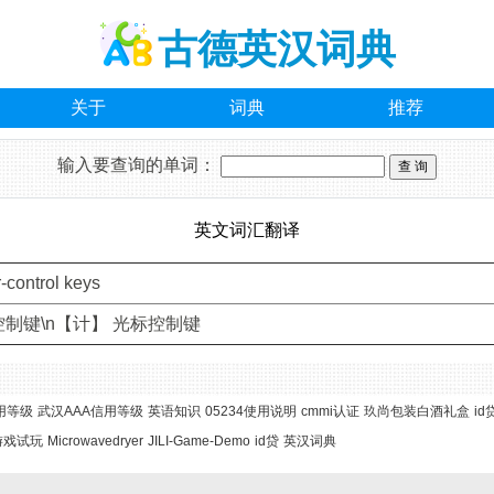
古德英汉词典
关于
词典
推荐
输入要查询的单词：
英文词汇翻译
-control keys
制键\n【计】 光标控制键
用等级
武汉AAA信用等级
英语知识
05234使用说明
cmmi认证
玖尚包装白酒礼盒
id
游戏试玩
Microwavedryer
JILI-Game-Demo
id贷
英汉词典