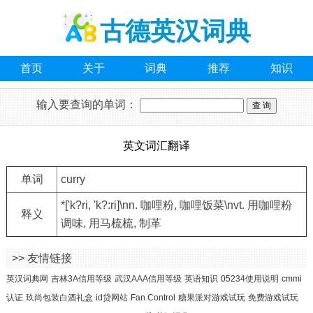
古德英汉词典
首页
关于
词典
推荐
知识
输入要查询的单词：
英文词汇翻译
单词
curry
*['k?ri, 'k?:ri]\nn. 咖哩粉, 咖哩饭菜\nvt. 用咖哩粉
释义
调味, 用马梳梳, 制革
>> 友情链接
英汉词典网
吉林3A信用等级
武汉AAA信用等级
英语知识
05234使用说明
cmmi
认证
玖尚包装白酒礼盒
id贷网站
Fan Control
糖果派对游戏试玩
免费游戏试玩