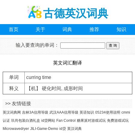
古德英汉词典
首页
关于
词典
推荐
知识
输入要查询的单词：
英文词汇翻译
单词
curring time
释义
【机】 硬化时间, 成形时间
>> 友情链接
英汉词典网
吉林3A信用等级
武汉AAA信用等级
英语知识
05234使用说明
cmmi
认证
玖尚包装白酒礼盒
id贷网站
Fan Control
糖果派对游戏试玩
免费游戏试玩
Microwavedryer
JILI-Game-Demo
id贷
英汉词典